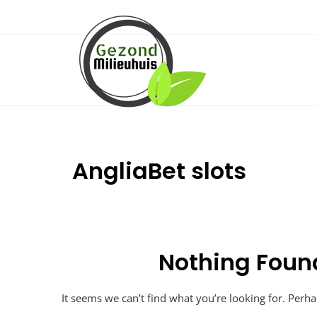
Skip
to
content
AngliaBet slots
Nothing Foun
It seems we can’t find what you’re looking for. Perh